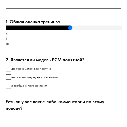
1. Общая оценка тренинга
6
1
10
2. Является ли модель PCM понятной?
да, мне в целом все понятно
не совсем, мну нужно пояснение
я вообще ничего не понял
Есть ли у вас какие-либо комментарии по этому
поводу?