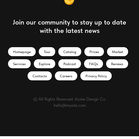
Join our community to stay up to date
with the latest news
Homepage
Tour
Catalog
Prices
Market
Services
Explore
Podcast
FAQs
Reviews
Contacts
Careers
Privacy Policy
© All Rights Reserved. Acme Design Co.
hello@mysite.com