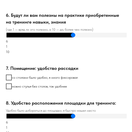
6. Будут ли вам полезны на практике приобретенные
на тренинге навыки, знания
(где 1 — вряд ли это полезно, а 10 — да, более чем полезно)
6
1
10
7. Помещение: удобство рассадки
со столами было удобно, я много фиксировал
можно стулья без столов, так удобнее
8. Удобство расположения площадки для тренинга:
Удобно было добираться до площадки, я быстро нашел место
6
1