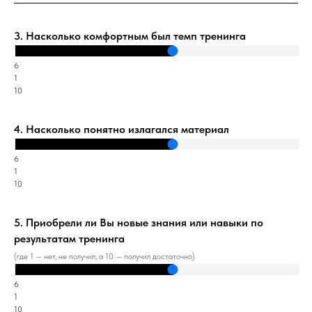
3. Насколько комфортным был темп тренинга
6
1
10
4. Насколько понятно излагался материал
6
1
10
5. Приобрели ли Вы новые знания или навыки по
результатам тренинга
(где 1 — нет, не получил, а 10 — получил достаточно)
6
1
10