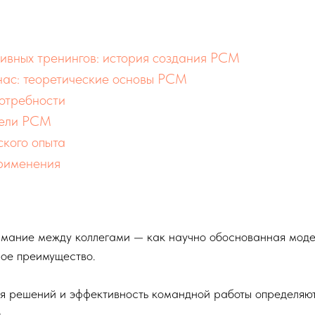
тивных тренингов: история создания PCM
 нас: теоретические основы PCM
потребности
дели PCM
ского опыта
применения
имание между коллегами — как научно обоснованная моде
ое преимущество.
ия решений и эффективность командной работы определяют
о.