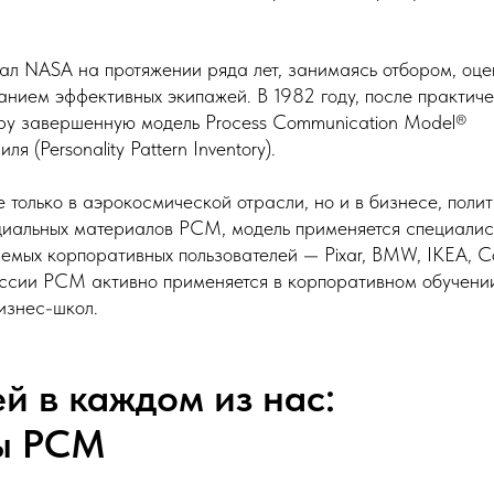
ал NASA на протяжении ряда лет, занимаясь отбором, оце
анием эффективных экипажей. В 1982 году, после практич
ру завершенную модель Process Communication Model®
 (Personality Pattern Inventory).
олько в аэрокосмической отрасли, но и в бизнесе, полит
циальных материалов PCM, модель применяется специали
емых корпоративных пользователей — Pixar, BMW, IKEA, C
ссии PCM активно применяется в корпоративном обучени
изнес-школ.
й в каждом из нас:
вы PCM