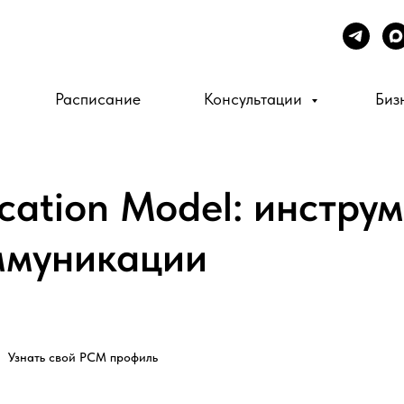
Расписание
Консультации
Биз
ation Model: инструм
ммуникации
Узнать свой PCM профиль