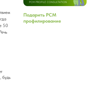
ствием
Подарить PCM
егда
профилирование
е 50
Речь
ет
, будь