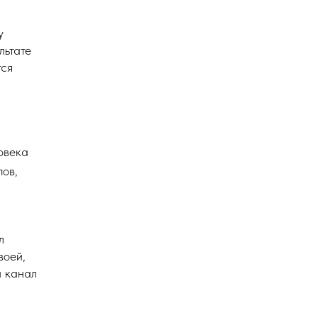
у
льтате
тся
ловека
пов,
л
воей,
й канал