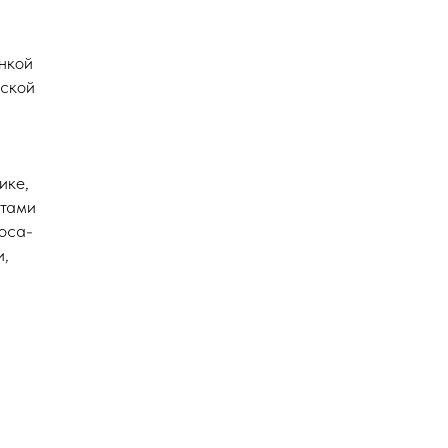
нкой
еской
ике,
стами
oca-
и,