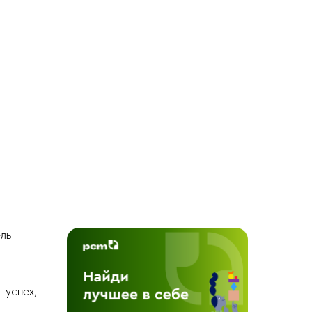
ль
 успех,