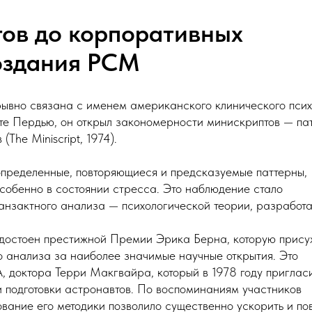
тов до корпоративных
создания PCM
ывно связана с именем американского клинического псих
ете Пердью, он открыл закономерности минискриптов — па
The Miniscript, 1974).
 определенные, повторяющиеся и предсказуемые паттерны,
особенно в состоянии стресса. Это наблюдение стало
анзактного анализа — психологической теории, разработ
 удостоен престижной Премии Эрика Берна, которую прис
анализа за наиболее значимые научные открытия. Это
, доктора Терри Макгвайра, который в 1978 году приглас
и подготовки астронавтов. По воспоминаниям участников
вание его методики позволило существенно ускорить и по