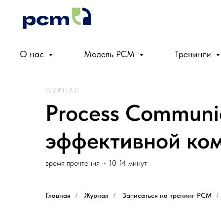
О нас
Модель PCM
Тренинги
ЖУРНАЛ
Process Communic
эффективной ко
время прочтения ~ 10-14 минут
Главная
/
Журнал
/
Записаться на тренинг PCM
/