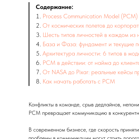
Содержание:
Process Communication Model (PCM)
От космических полетов до корпора
Шесть типов личностей в каждом из
База и Фаза: фундамент и текущие 
Архитектура личности: 6 типов в мо
PCM в действии: от найма до клиент
От NASA до Pixar: реальные кейсы 
Как начать работать с PCM
Конфликты в команде, срыв дедлайнов, непон
PCM превращает коммуникацию в конкурентн
В современном бизнесе, где скорость принят
проблемы в коммуникации могут стоить дорог