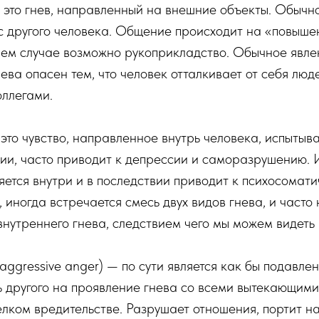
 — это гнев, направленный на внешние объекты. Обычн
с другого человека. Общение происходит на «повышен
нем случае возможно рукоприкладство. Обычное явле
нева опасен тем, что человек отталкивает от себя л
оллегами.
— это чувство, направленное внутрь человека, испыты
и, часто приводит к депрессии и саморазрушению. И
ляется внутри и в последствии приводит к психосомат
 иногда встречается смесь двух видов гнева, и часто 
внутреннего гнева, следствием чего мы можем видеть
-aggressive anger) — по сути является как бы подавл
другого на проявление гнева со всеми вытекающими 
лком вредительстве. Разрушает отношения, портит н