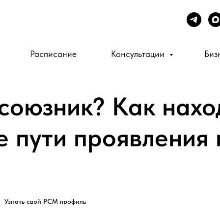
Расписание
Консультации
Биз
 союзник? Как нахо
е пути проявления 
Узнать свой PCM профиль