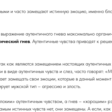
чными и часто замещают истинную эмоцию, именно бла
 выражение аутентичного гнева максимально органичн
ический гнев
. Аутентичные чувства приводят к реш
так как являются замещением настоящих аутентичных
 в виде аутентичных чувств и слез, часто говорят: «М
нает замещать свои эмоции, которые в данный момент
рует мужской тип – агрессию и злость.
плохим» аутентичным чувством, а гнев – «хорошим» р
амым истинных чувств нет, они замещены. А если, как