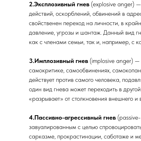
2.Эксплозивный гнев
(explosive anger)
действий, оскорблений, обвинений в адре
свойственен переход на личности, в край
давление, угрозы и шантаж. Данный вид г
как с членами семьи, так и, например, с к
3.Имплозивный гнев
(implosive anger) 
самокритике, самообвинениях, самокопани
действует против самого человека, подав
один вид гнева может переходить в другой,
«разрывает» от столкновения внешнего и 
4.Пассивно-агрессивный гнев
(passive
завуалированным с целью спровоцировать 
сарказме, прокрастинации, саботаже и ме